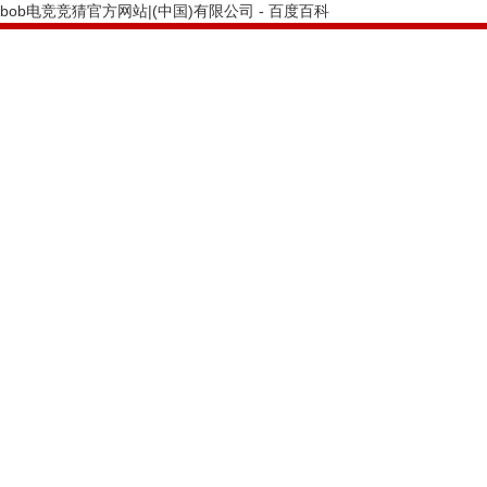
bob电竞竞猜官方网站|(中国)有限公司 - 百度百科
PRODUCTS CENTER
bob电竞竞猜