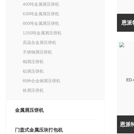
400吨金属屑压饼机
630吨金属屑压饼机
恩派
800吨金属屑压饼机
1250吨金属屑压饼机
高温合金屑压饼机
不锈钢屑压饼机
铜屑压饼机
铝屑压饼机
特种合金钢屑压饼机
铁屑压饼机
金属屑压饼机
门盖式金属压块打包机