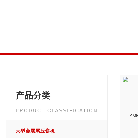
产品分类
PRODUCT CLASSIFICATION
大型金属屑压饼机