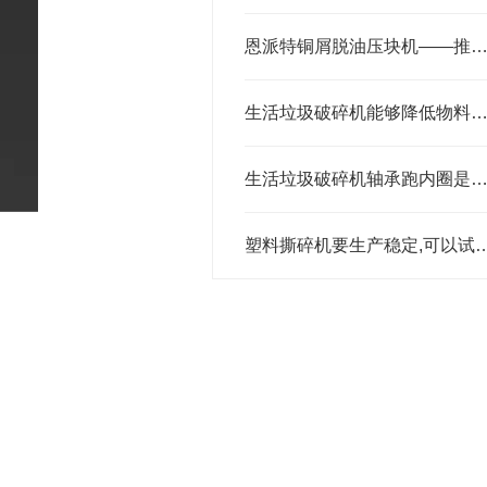
恩派特铜屑脱油压块机——推动铜屑回收利用产业升级的技术
生活垃圾破碎机能够降低物料运输的
生活垃圾破碎机轴承跑内圈是怎么回
塑料撕碎机要生产稳定,可