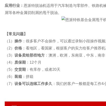
应用行业：
恩派特脱油机适用于汽车制造与零部件、铁路机
屑等各种金属切削屑的甩干脱油。
【
常见问题
】
（1）
操作
：很多客户不会操作，可以通过录制小段操作视频
（2）
价格
：看地区，看国家，根据客户的实力给客户推荐机
（3）
设备卖给那些地方
：澳洲，欧洲，东南亚，中东，南非
（4）
质保期
：12个月
（5）
交货期
：有库存，或者20天
（6）
装箱
：拼箱
（7）
设备可以连续工作多久
：我们的客户一般都是每工作4