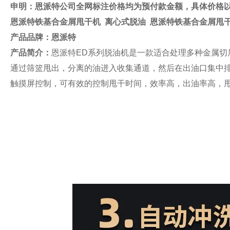
申明：恩派特公司全网标注价格均为预付款金额，具体价格
恩派特铁基合金屑甩干机 离心式脱油 恩派特铁基合金屑甩
产品品牌：
恩派特
产品简介：
恩派特ED系列脱油机是一款适合处理多种金属
通过筛篮甩出，分离的油进入收集通道，然后在出油口集中排
触摸屏控制，可有效的控制甩干时间，效率高，出油率高，甩