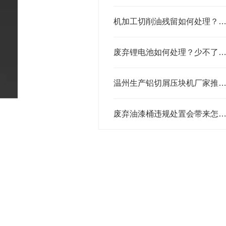
机加工切削油残留如何处理？看铝屑甩油机大展
废弃锂电池如何处理？少不了汽车锂电池破
温州生产铝切屑压块机厂家推荐：恩派特，铝屑回收的“压块专
废弃油漆桶违规处置会带来怎样的