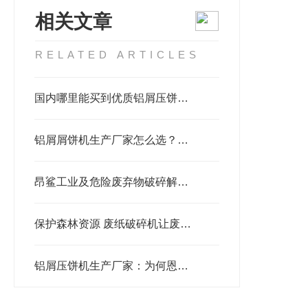
相关文章
RELATED ARTICLES
国内哪里能买到优质铝屑压饼机？这家国产品牌值得重点关注
铝屑屑饼机生产厂家怎么选？深度解析恩派特的高效回收方案
昂鲨工业及危险废弃物破碎解决焚烧难题
保护森林资源 废纸破碎机让废纸循环利用
铝屑压饼机生产厂家：为何恩派特成为市场的优选？